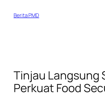
Skip
to
Berita PMD
content
Tinjau Langsung 
Perkuat Food Sec