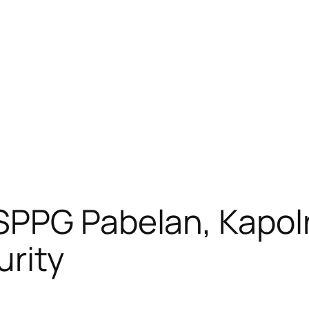
SPPG Pabelan, Kapol
urity