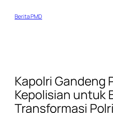
Skip
to
Berita PMD
content
Kapolri Gandeng 
Kepolisian untuk 
Transformasi Polr