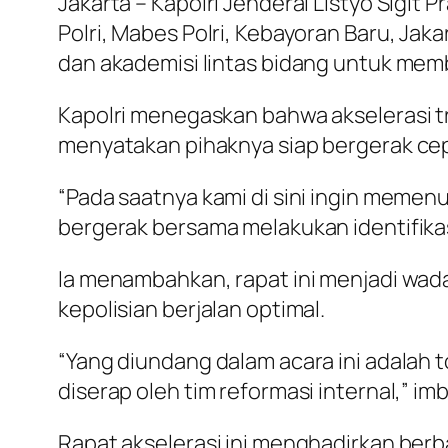
Jakarta – Kapolri Jenderal Listyo Sigit
Polri, Mabes Polri, Kebayoran Baru, Jak
dan akademisi lintas bidang untuk me
Kapolri menegaskan bahwa akselerasi t
menyatakan pihaknya siap bergerak cep
“Pada saatnya kami di sini ingin memen
bergerak bersama melakukan identifikas
Ia menambahkan, rapat ini menjadi wada
kepolisian berjalan optimal.
“Yang diundang dalam acara ini adalah 
diserap oleh tim reformasi internal,” imb
Rapat akselerasi ini menghadirkan ber