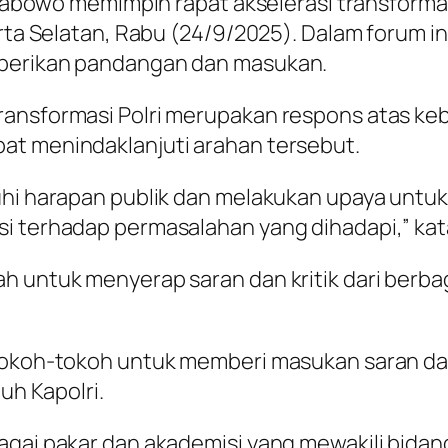
 Prabowo memimpin rapat akselerasi transforma
arta Selatan, Rabu (24/9/2025). Dalam forum 
mberikan pandangan dan masukan.
ransformasi Polri merupakan respons atas keb
at menindaklanjuti arahan tersebut.
uhi harapan publik dan melakukan upaya untuk 
i terhadap permasalahan yang dihadapi,” kata
h untuk menyerap saran dan kritik dari berbag
tokoh-tokoh untuk memberi masukan saran dan 
uh Kapolri.
bagai pakar dan akademisi yang mewakili bida