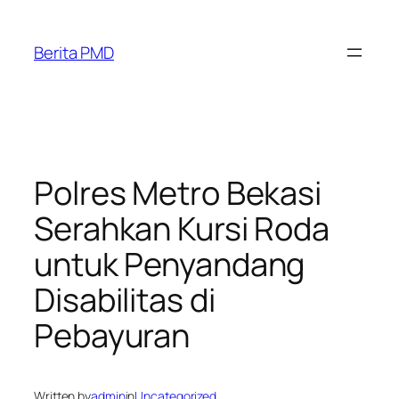
Skip
to
Berita PMD
content
Polres Metro Bekasi
Serahkan Kursi Roda
untuk Penyandang
Disabilitas di
Pebayuran
Written by
admin
in
Uncategorized