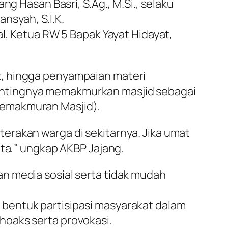
g Hasan Basri, S.Ag., M.Si., selaku
nsyah, S.I.K.
al, Ketua RW 5 Bapak Yayat Hidayat,
t, hingga penyampaian materi
entingnya memakmurkan masjid sebagai
Kemakmuran Masjid).
erakan warga di sekitarnya. Jika umat
rta,” ungkap AKBP Jajang.
n media sosial serta tidak mudah
bentuk partisipasi masyarakat dalam
hoaks serta provokasi.