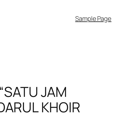
Sample Page
“SATU JAM
 DARUL KHOIR