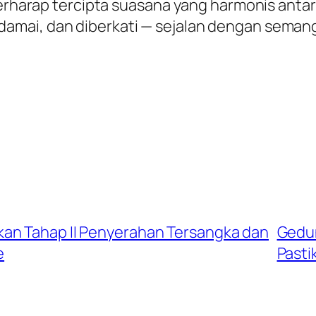
 berharap tercipta suasana yang harmonis anta
mai, dan diberkati — sejalan dengan semang
an Tahap II Penyerahan Tersangka dan
Gedun
e
Pasti