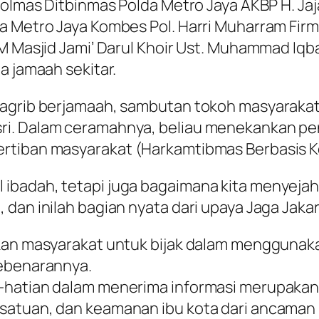
olmas Ditbinmas Polda Metro Jaya AKBP H. Jajan
a Metro Jaya Kombes Pol. Harri Muharram Firma
M Masjid Jami’ Darul Khoir Ust. Muhammad Iqb
a jamaah sekitar.
Magrib berjamaah, sambutan tokoh masyaraka
ri. Dalam ceramahnya, beliau menekankan p
ertiban masyarakat (Harkamtibmas Berbasis 
ibadah, tetapi juga bagaimana kita menyejaht
 dan inilah bagian nyata dari upaya Jaga Jaka
tkan masyarakat untuk bijak dalam menggunaka
kebenarannya.
-hatian dalam menerima informasi merupakan 
satuan, dan keamanan ibu kota dari ancaman 