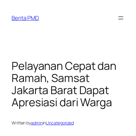
Skip
to
Berita PMD
content
Pelayanan Cepat dan
Ramah, Samsat
Jakarta Barat Dapat
Apresiasi dari Warga
Written by
admin
in
Uncategorized