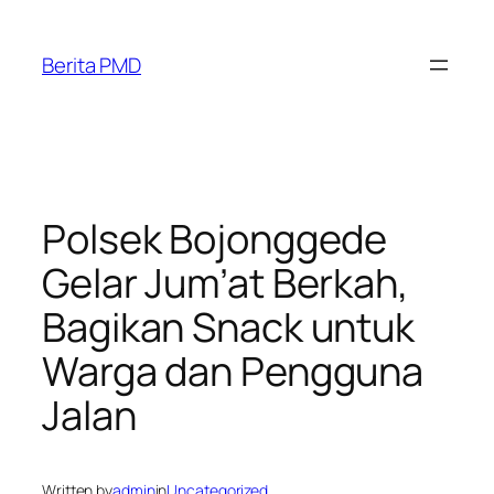
Skip
to
Berita PMD
content
Polsek Bojonggede
Gelar Jum’at Berkah,
Bagikan Snack untuk
Warga dan Pengguna
Jalan
Written by
admin
in
Uncategorized