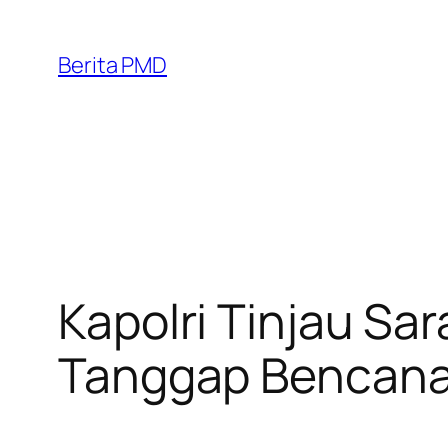
Skip
to
Berita PMD
content
Kapolri Tinjau Sa
Tanggap Bencana