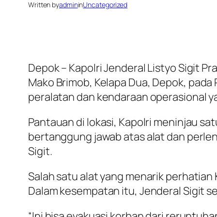
Written by
admin
in
Uncategorized
Depok – Kapolri Jenderal Listyo Sigit 
Mako Brimob, Kelapa Dua, Depok, pada R
peralatan dan kendaraan operasional y
Pantauan di lokasi, Kapolri meninjau sa
bertanggung jawab atas alat dan perle
Sigit.
Salah satu alat yang menarik perhatian
Dalam kesempatan itu, Jenderal Sigit s
“Ini bisa evakuasi korban dari reruntuha