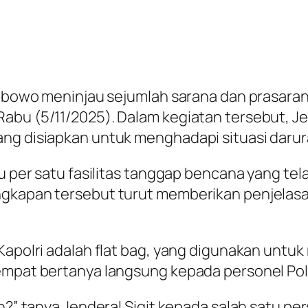
Prabowo meninjau sejumlah sarana dan prasara
abu (5/11/2025). Dalam kegiatan tersebut, Je
ang disiapkan untuk menghadapi situasi daru
tu per satu fasilitas tanggap bencana yang te
ngkapan tersebut turut memberikan penjelas
 Kapolri adalah flat bag, yang digunakan untu
empat bertanya langsung kepada personel Pol
n?” tanya Jenderal Sigit kepada salah satu per