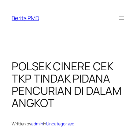
Skip
to
Berita PMD
content
POLSEK CINERE CEK
TKP TINDAK PIDANA
PENCURIAN DI DALAM
ANGKOT
Written by
admin
in
Uncategorized