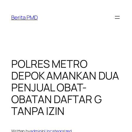
Skip
to
Berita PMD
content
POLRES METRO
DEPOK AMANKAN DUA
PENJUAL OBAT-
OBATAN DAFTAR G
TANPA IZIN
Written by
admin
in
Uncategorized