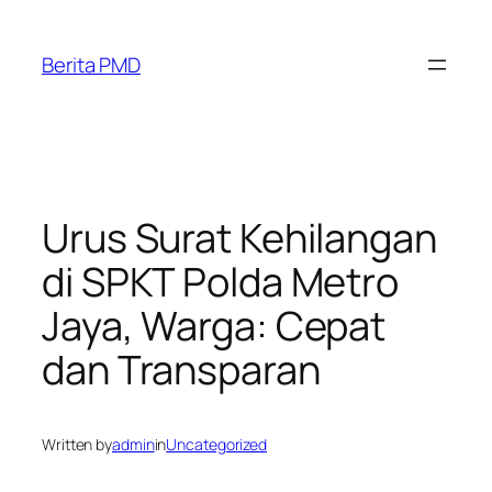
Skip
to
Berita PMD
content
Urus Surat Kehilangan
di SPKT Polda Metro
Jaya, Warga: Cepat
dan Transparan
Written by
admin
in
Uncategorized