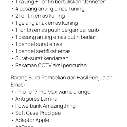
• 1 kalung + liontin bertuliskan “Jennefer”
• 4 pasang anting emas kuning
• 2 liontin emas kuning
• 1 gelang anak emas kuning
• 1 liontin emas putih bergambar salib
• 1 pasang anting emas putih berlian
• 1 bendel surat emas
• 1 bendel sertifikat emas
• Surat-surat kendaraan
• Rekaman CCTV aksi pencurian
Barang Bukti Pembelian dari Hasil Penjualan
Emas:
• iPhone 17 Pro Max warna orange
• Anti gores Lamina
• Powerbank Amazingthing
• Soft Case Prodigee
• Adaptor Apple