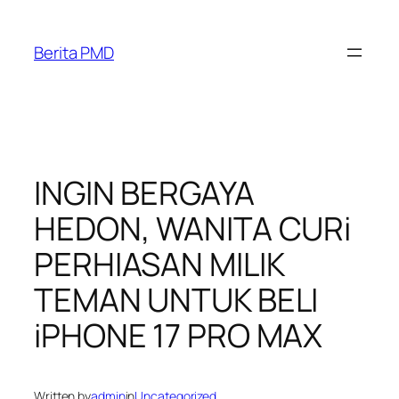
Skip
to
Berita PMD
content
INGIN BERGAYA
HEDON, WANITA CURi
PERHIASAN MILIK
TEMAN UNTUK BELI
iPHONE 17 PRO MAX
Written by
admin
in
Uncategorized