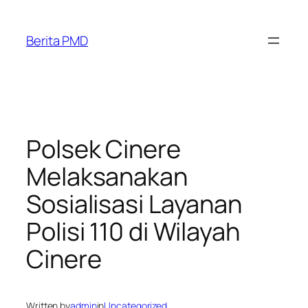
Skip
to
Berita PMD
content
Polsek Cinere
Melaksanakan
Sosialisasi Layanan
Polisi 110 di Wilayah
Cinere
Written by
admin
in
Uncategorized