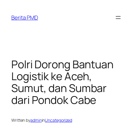
Skip
to
Berita PMD
content
Polri Dorong Bantuan
Logistik ke Aceh,
Sumut, dan Sumbar
dari Pondok Cabe
Written by
admin
in
Uncategorized