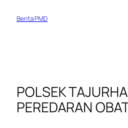
Skip
to
Berita PMD
content
POLSEK TAJURH
PEREDARAN OBAT