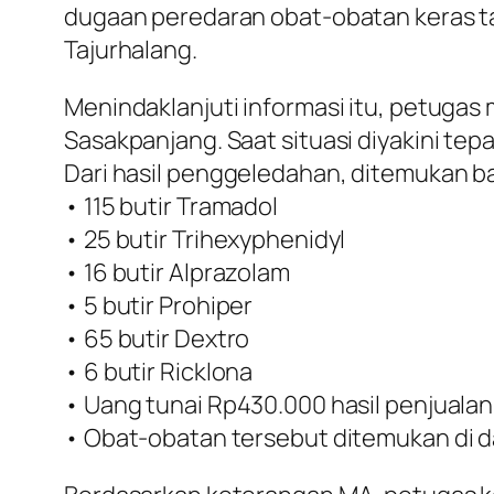
dugaan peredaran obat-obatan keras t
Tajurhalang.
Menindaklanjuti informasi itu, petuga
Sasakpanjang. Saat situasi diyakini tep
Dari hasil penggeledahan, ditemukan b
• 115 butir Tramadol
• 25 butir Trihexyphenidyl
• 16 butir Alprazolam
• 5 butir Prohiper
• 65 butir Dextro
• 6 butir Ricklona
• Uang tunai Rp430.000 hasil penjualan
• Obat-obatan tersebut ditemukan di da