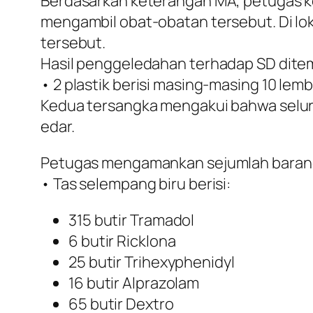
Berdasarkan keterangan MA, petugas k
mengambil obat-obatan tersebut. Di lok
tersebut.
Hasil penggeledahan terhadap SD dite
• 2 plastik berisi masing-masing 10 lemb
Kedua tersangka mengakui bahwa seluruh
edar.
Petugas mengamankan sejumlah barang 
• Tas selempang biru berisi:
315 butir Tramadol
6 butir Ricklona
25 butir Trihexyphenidyl
16 butir Alprazolam
65 butir Dextro