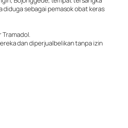
ngin, Bojonggede, tempat tersangka
uga diduga sebagai pemasok obat keras
r Tramadol.
reka dan diperjualbelikan tanpa izin