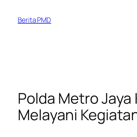
Skip
to
Berita PMD
content
Polda Metro Jaya 
Melayani Kegiatan