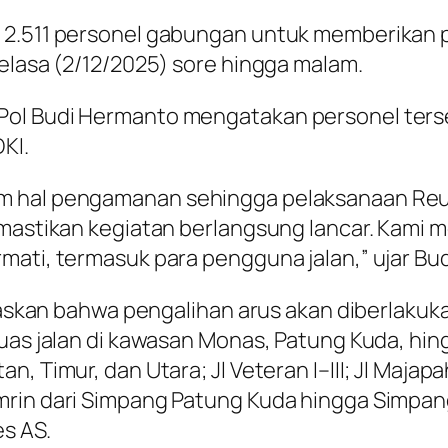
n 2.511 personel gabungan untuk memberika
Selasa (2/12/2025) sore hingga malam.
l Budi Hermanto mengatakan personel tersebut 
KI.
m hal pengamanan sehingga pelaksanaan Reun
memastikan kegiatan berlangsung lancar. Kam
mati, termasuk para pengguna jalan,” ujar Bud
elaskan bahwa pengalihan arus akan diberlakuka
ruas jalan di kawasan Monas, Patung Kuda, hi
Timur, dan Utara; Jl Veteran I–III; Jl Majapahit
mrin dari Simpang Patung Kuda hingga Simpang
es AS.