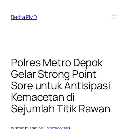
Skip
to
Berita PMD
content
Polres Metro Depok
Gelar Strong Point
Sore untuk Antisipasi
Kemacetan di
Sejumlah Titik Rawan
Written by
admin
in
Uncategorized