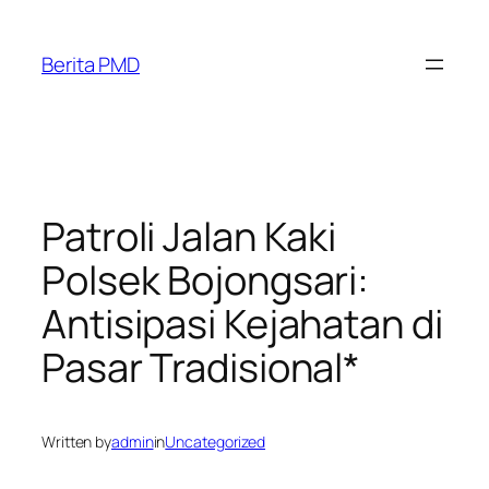
Skip
to
Berita PMD
content
Patroli Jalan Kaki
Polsek Bojongsari:
Antisipasi Kejahatan di
Pasar Tradisional*
Written by
admin
in
Uncategorized