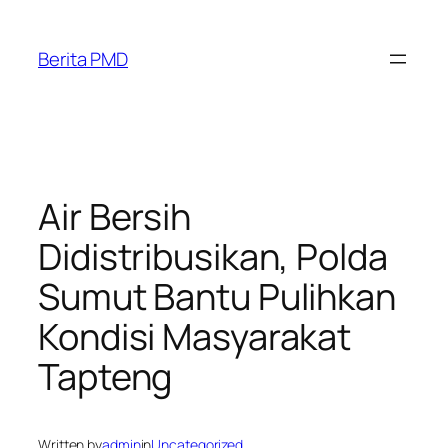
Skip
to
Berita PMD
content
Air Bersih
Didistribusikan, Polda
Sumut Bantu Pulihkan
Kondisi Masyarakat
Tapteng
Written by
admin
in
Uncategorized