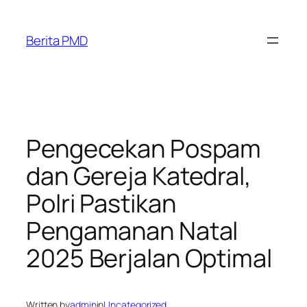
Skip
to
Berita PMD
content
Pengecekan Pospam
dan Gereja Katedral,
Polri Pastikan
Pengamanan Natal
2025 Berjalan Optimal
Written by
admin
in
Uncategorized