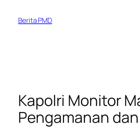
Skip
to
Berita PMD
content
Kapolri Monitor M
Pengamanan dan 