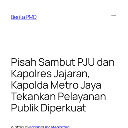
Skip
to
Berita PMD
content
Pisah Sambut PJU dan
Kapolres Jajaran,
Kapolda Metro Jaya
Tekankan Pelayanan
Publik Diperkuat
Written by
admin
in
Uncategorized