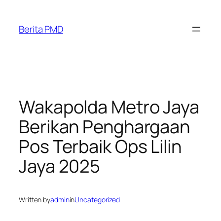
Skip
to
Berita PMD
content
Wakapolda Metro Jaya
Berikan Penghargaan
Pos Terbaik Ops Lilin
Jaya 2025
Written by
admin
in
Uncategorized