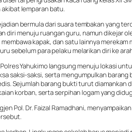
ga disertai pengrusakan kaca ruang kelas XII 
akibat lemparan batu.
jadian bermula dari suara tembakan yang terd
diri menuju ruangan guru, namun dikejar ole
u membawa kapak, dan satu lainnya merekam
uru sebelum para pelaku melarikan diri ke ar
m Polres Yahukimo langsung menuju lokasi un
sa saksi-saksi, serta mengumpulkan barang 
dis. Sejumlah barang bukti turut diamankan da
kaian korban, serta serpihan logam yang didug
igjen Pol. Dr. Faizal Ramadhani, menyampaik
ersebut.