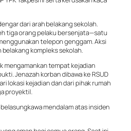
SMP YPK Yakpesmi serta kerusakan kaca
engar dari arah belakang sekolah.
h tiga orang pelaku bersenjata—satu
 menggunakan telepon genggam. Aksi
ah belakang kompleks sekolah.
tuk mengamankan tempat kejadian
bukti. Jenazah korban dibawa ke RSUD
ri lokasi kejadian dan dari pihak rumah
a proyektil.
an belasungkawa mendalam atas insiden