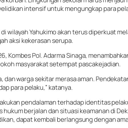
a korban. Lingkungan sekolah harus menjadi r
elidikan intensif untuk mengungkap para p
di wilayah Yahukimo akan terus diperkuat mel
h aksi kekerasan serupa.
026, Kombes Pol. Adarma Sinaga, menambahkan
 tokoh masyarakat setempat pascakejadian.
wa, dan warga sekitar merasa aman. Pendekat
p para pelaku,” katanya.
elakukan pendalaman terhadap identitas pelaku
 hukum berjalan dan situasi keamanan di Dekai
dikan, dapat kembali berlangsung dengan ama