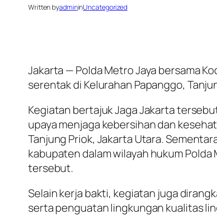
Written by
admin
in
Uncategorized
Jakarta — Polda Metro Jaya bersama Ko
serentak di Kelurahan Papanggo, Tanjun
Kegiatan bertajuk Jaga Jakarta tersebu
upaya menjaga kebersihan dan kesehata
Tanjung Priok, Jakarta Utara. Sementara
kabupaten dalam wilayah hukum Polda M
tersebut.
Selain kerja bakti, kegiatan juga dir
serta penguatan lingkungan kualitas l