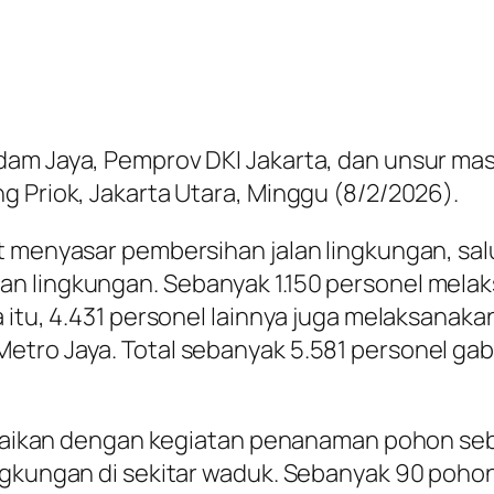
dam Jaya, Pemprov DKI Jakarta, dan unsur mas
g Priok, Jakarta Utara, Minggu (8/2/2026).
t menyasar pembersihan jalan lingkungan, salu
n lingkungan. Sebanyak 1.150 personel melak
 itu, 4.431 personel lainnya juga melaksanaka
etro Jaya. Total sebanyak 5.581 personel ga
angkaikan dengan kegiatan penanaman pohon se
ingkungan di sekitar waduk. Sebanyak 90 poho