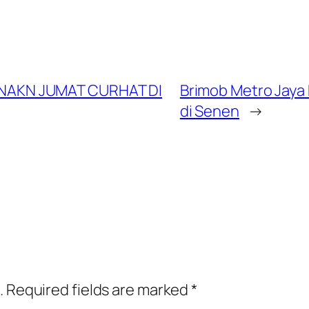
NAKN JUMAT CURHAT DI
Brimob Metro Jaya
di Senen
→
.
Required fields are marked
*