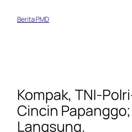
Skip
to
Berita PMD
content
Kompak, TNI-Polr
Cincin Papanggo
Langsung.