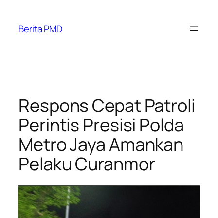
Skip
to
Berita PMD
content
Respons Cepat Patroli
Perintis Presisi Polda
Metro Jaya Amankan
Pelaku Curanmor