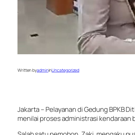
Written by
admin
in
Uncategorized
Jakarta – Pelayanan di Gedung BPKB Di
menilai proses administrasi kendaraan 
Salah satu pemohon, Zaki, mengaku pu