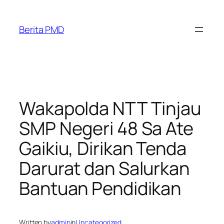
Skip
to
Berita PMD
content
Wakapolda NTT Tinjau
SMP Negeri 48 Sa Ate
Gaikiu, Dirikan Tenda
Darurat dan Salurkan
Bantuan Pendidikan
Written by
admin
in
Uncategorized