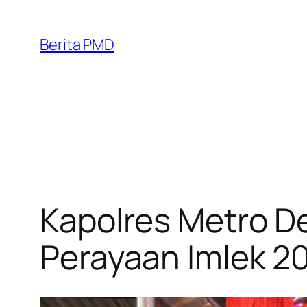
Skip
to
Berita PMD
content
Kapolres Metro De
Perayaan Imlek 2