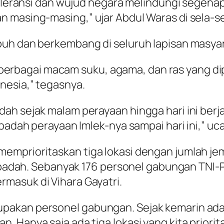
 toleransi dan wujud negara melindungi sege
 masing-masing,” ujar Abdul Waras di sela-s
buh dan berkembang di seluruh lapisan masyar
ari berbagai macam suku, agama, dan ras yang 
nesia,” tegasnya.
ah sejak malam perayaan hingga hari ini berj
ibadah perayaan Imlek-nya sampai hari ini,” uc
memprioritaskan tiga lokasi dengan jumlah 
k ibadah. Sebanyak 176 personel gabungan TNI-
masuk di Vihara Gayatri.
akan personel gabungan. Sejak kemarin ada 
. Hanya saja ada tiga lokasi yang kita prior