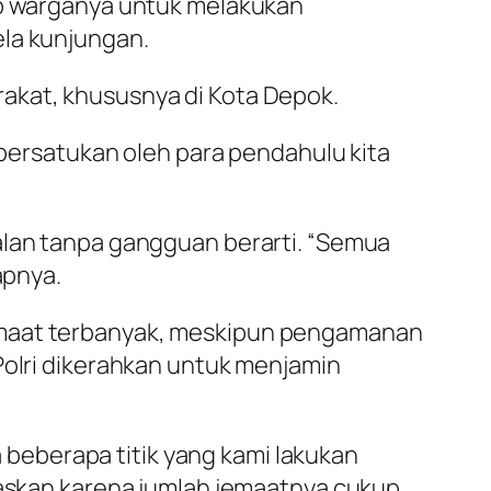
nap warganya untuk melakukan
ela kunjungan.
akat, khususnya di Kota Depok.
dipersatukan oleh para pendahulu kita
alan tanpa gangguan berarti. “Semua
apnya.
jemaat terbanyak, meskipun pengamanan
Polri dikerahkan untuk menjamin
beberapa titik yang kami lakukan
itaskan karena jumlah jemaatnya cukup