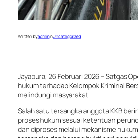
Written by
admin
in
Uncategorized
Jayapura, 26 Februari 2026 – Satgas 
hukum terhadap Kelompok Kriminal Bers
melindungi masyarakat.
Salah satu tersangka anggota KKB berini
proses hukum sesuai ketentuan perund
dan diproses melalui mekanisme hukum y