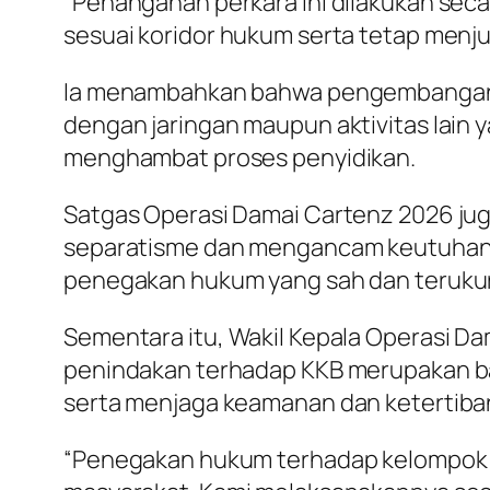
“Penanganan perkara ini dilakukan seca
sesuai koridor hukum serta tetap menjunj
Ia menambahkan bahwa pengembangan p
dengan jaringan maupun aktivitas lai
menghambat proses penyidikan.
Satgas Operasi Damai Cartenz 2026 ju
separatisme dan mengancam keutuhan N
penegakan hukum yang sah dan terukur
Sementara itu, Wakil Kepala Operasi Da
penindakan terhadap KKB merupakan b
serta menjaga keamanan dan ketertiba
“Penegakan hukum terhadap kelompok k