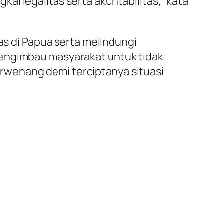
i legalitas serta akuntabilitas,” kata
 di Papua serta melindungi
mengimbau masyarakat untuk tidak
rwenang demi terciptanya situasi