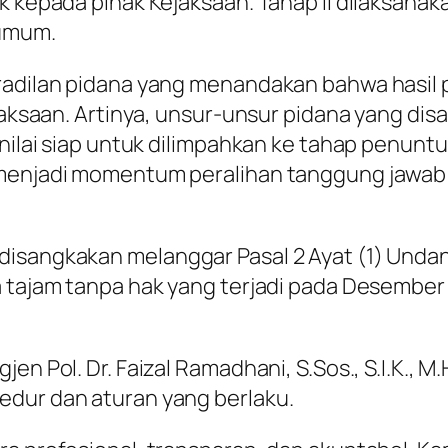
k kepada pihak Kejaksaan. Tahap II dilaksana
 umum.
eradilan pidana yang menandakan bahwa hasil 
ejaksaan. Artinya, unsur-unsur pidana yang d
inilai siap untuk dilimpahkan ke tahap penunt
 menjadi momentum peralihan tanggung jawab
 disangkakan melanggar Pasal 2 Ayat (1) Und
a tajam tanpa hak yang terjadi pada Desember 
jen Pol. Dr. Faizal Ramadhani, S.Sos., S.I.K.
edur dan aturan yang berlaku.