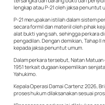
tersangka dan barang bukti dari penyidi
lengkap atau P-21 oleh jaksa penuntut
P-21 merupakan istilah dalam sistem p
secara formil dan materiil oleh pihak k
alat bukti yang sah, sehingga perkara d
pengadilan. Dengan demikian, Tahap II
kepada jaksa penuntut umum.
Dalam perkara tersebut, Natan Matuan
1951 terkait dugaan kepemilikan senjat
Yahukimo.
Kepala Operasi Damai Cartenz 2026, Brig
proses hukum dilaksanakan sesuai pros