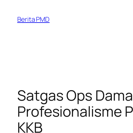
Skip
to
Berita PMD
content
Satgas Ops Dama
Profesionalisme
KKB