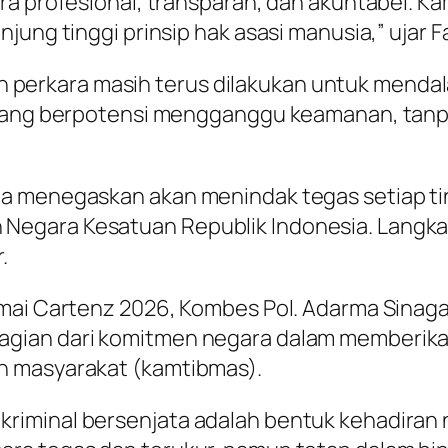
ra profesional, transparan, dan akuntabel. K
ung tinggi prinsip hak asasi manusia,” ujar Fa
erkara masih terus dilakukan untuk mendal
n yang berpotensi mengganggu keamanan, tanp
ga menegaskan akan menindak tegas setiap t
egara Kesatuan Republik Indonesia. Langkah
.
mai Cartenz 2026, Kombes Pol. Adarma Sinaga
agian dari komitmen negara dalam memberika
n masyarakat (kamtibmas).
riminal bersenjata adalah bentuk kehadiran