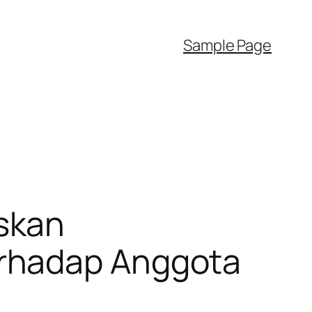
Sample Page
skan
erhadap Anggota