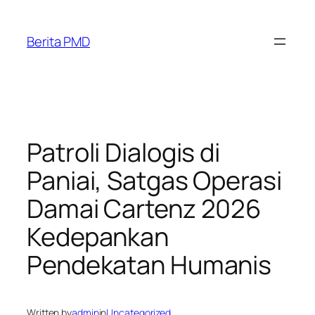
Skip
to
Berita PMD
content
Patroli Dialogis di
Paniai, Satgas Operasi
Damai Cartenz 2026
Kedepankan
Pendekatan Humanis
Written by
admin
in
Uncategorized