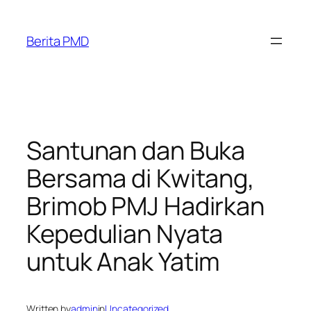
Skip
to
Berita PMD
content
Santunan dan Buka
Bersama di Kwitang,
Brimob PMJ Hadirkan
Kepedulian Nyata
untuk Anak Yatim
Written by
admin
in
Uncategorized