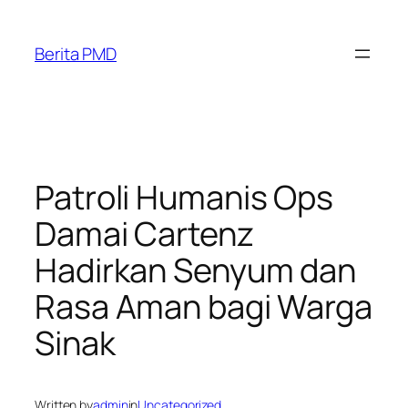
Skip
to
Berita PMD
content
Patroli Humanis Ops
Damai Cartenz
Hadirkan Senyum dan
Rasa Aman bagi Warga
Sinak
Written by
admin
in
Uncategorized