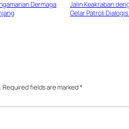
Pengamanan Dermaga
Jalin Keakraban den
njang
Gelar Patroli Dialog
.
Required fields are marked
*