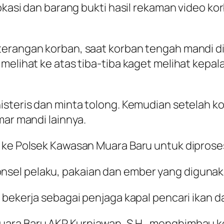
okasi dan barang bukti hasil rekaman video kor
terangan korban, saat korban tengah mandi 
 melihat ke atas tiba-tiba kaget melihat kepa
steris dan minta tolong. Kemudian setelah kor
mar mandi lainnya.
 ke Polsek Kawasan Muara Baru untuk diproses 
sel pelaku, pakaian dan ember yang diguna
i bekerja sebagai penjaga kapal pencari ikan 
ara Baru AKP Kurniawan, S.H., menghimbau k