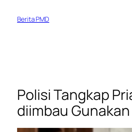
Skip
to
Berita PMD
content
Polisi Tangkap Pri
diimbau Gunakan