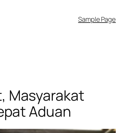
Sample Page
et, Masyarakat
epat Aduan