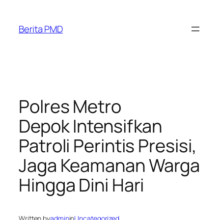
Skip
to
Berita PMD
content
Polres Metro
Depok Intensifkan
Patroli Perintis Presisi,
Jaga Keamanan Warga
Hingga Dini Hari
Written by
admin
in
Uncategorized