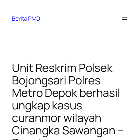
Skip
to
Berita PMD
content
Unit Reskrim Polsek
Bojongsari Polres
Metro Depok berhasil
ungkap kasus
curanmor wilayah
Cinangka Sawangan –