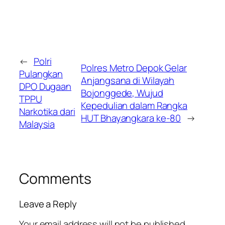
←
Polri
Polres Metro Depok Gelar
Pulangkan
Anjangsana di Wilayah
DPO Dugaan
Bojonggede, Wujud
TPPU
Kepedulian dalam Rangka
Narkotika dari
HUT Bhayangkara ke-80
→
Malaysia
Comments
Leave a Reply
Your email address will not be published.