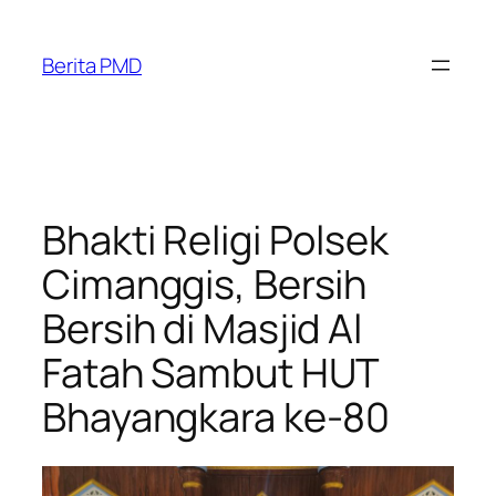
Skip
to
Berita PMD
content
Bhakti Religi Polsek
Cimanggis, Bersih
Bersih di Masjid Al
Fatah Sambut HUT
Bhayangkara ke-80