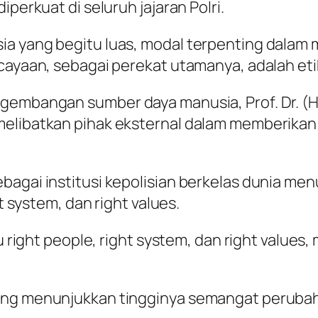
iperkuat di seluruh jajaran Polri.
a yang begitu luas, modal terpenting dalam m
cayaan, sebagai perekat utamanya, adalah etik
gembangan sumber daya manusia, Prof. Dr. (H.
melibatkan pihak eksternal dalam memberikan 
bagai institusi kepolisian berkelas dunia men
ht system, dan right values.
u right people, right system, dan right values,
ang menunjukkan tingginya semangat perubaha