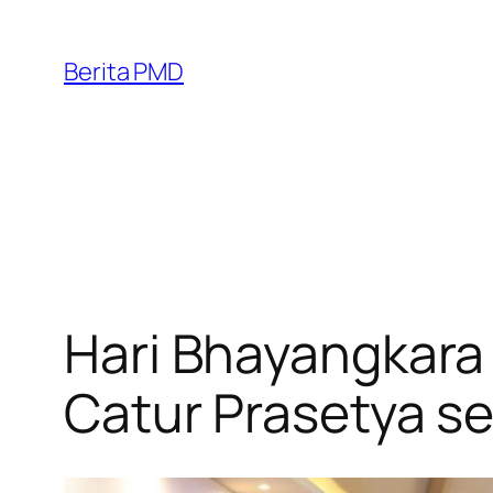
Skip
to
Berita PMD
content
Hari Bhayangkara 
Catur Prasetya se