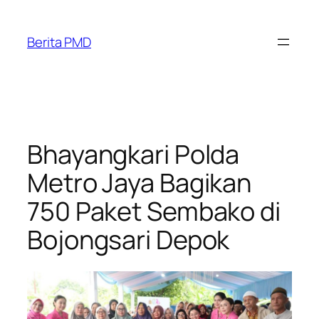
Skip
to
Berita PMD
content
Bhayangkari Polda
Metro Jaya Bagikan
750 Paket Sembako di
Bojongsari Depok