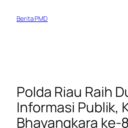
Skip
to
Berita PMD
content
Polda Riau Raih 
Informasi Publik,
Bhayangkara ke-