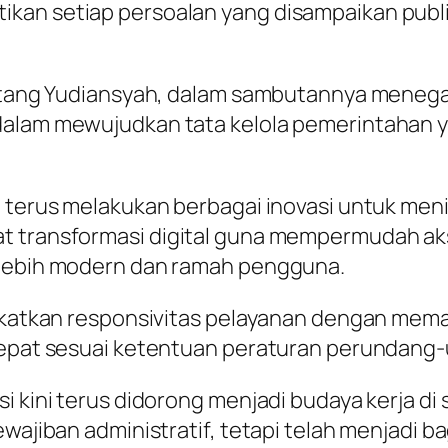
kan setiap persoalan yang disampaikan publik
 Tatang Yudiansyah, dalam sambutannya mene
dalam mewujudkan tata kelola pemerintahan y
u terus melakukan berbagai inovasi untuk men
at transformasi digital guna mempermudah ak
 lebih modern dan ramah pengguna.
ingkatkan responsivitas pelayanan dengan mem
 cepat sesuai ketentuan peraturan perundang
 kini terus didorong menjadi budaya kerja di s
ewajiban administratif, tetapi telah menjadi b