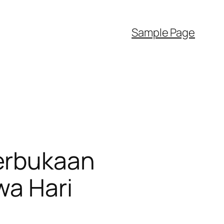
Sample Page
erbukaan
wa Hari