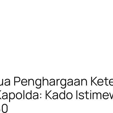
Dua Penghargaan Ket
 Kapolda: Kado Istime
80