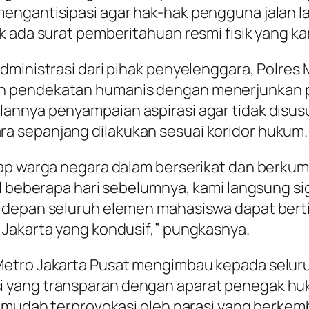
engantisipasi agar hak-hak pengguna jalan l
 ada surat pemberitahuan resmi fisik yang kam
dministrasi dari pihak penyelenggara, Polres 
n pendekatan humanis dengan menerjunkan pe
nnya penyampaian aspirasi agar tidak disusup
a sepanjang dilakukan sesuai koridor hukum.
ap warga negara dalam berserikat dan berkumpu
ial beberapa hari sebelumnya, kami langsung 
 depan seluruh elemen mahasiswa dapat bert
 Jakarta yang kondusif,” pungkasnya.
Metro Jakarta Pusat mengimbau kepada selu
i yang transparan dengan aparat penegak h
 mudah terprovokasi oleh narasi yang berkemb