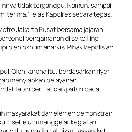
ainnya tidak terganggu. Namun, sampai
i terima,” jelas Kapolres secara tegas.
Metro Jakarta Pusat bersama jajaran
rsonel pengamanan di sekeliling
i oleh oknum anarkis. Pihak kepolisian
l. Oleh karena itu, berdasarkan flyer
sigap menyiapkan pelayanan
indak lebih cermat dan patuh pada
ruh masyarakat dan elemen demonstran
ukum sebelum menggelar kegiatan
ang di ruang digital. Jika masyarakat