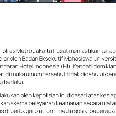
n Polres Metro Jakarta Pusat memastikan te
gelar oleh Badan Eksekutif Mahasiswa Univers
daran Hotel Indonesia (HI). Kendati demikia
t di muka umum tersebut tidak didahului de
g berlaku.
ukan oleh kepolisian ini didasari atas kesiaps
yiapkan skema pelayanan keamanan secara mat
uas di berbagai platform media sosial bebera