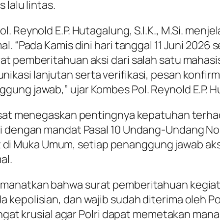
lalu lintas.
l. Reynold E.P. Hutagalung, S.I.K., M.Si. men
l. “Pada Kamis dini hari tanggal 11 Juni 2026 
t pemberitahuan aksi dari salah satu mahasis
asi lanjutan serta verifikasi, pesan konfirma
gung jawab,” ujar Kombes Pol. Reynold E.P. 
Pusat menegaskan pentingnya kepatuhan terha
uai dengan mandat Pasal 10 Undang-Undang N
i Muka Umum, setiap penanggung jawab aksi
al.
amanatkan bahwa surat pemberitahuan kegiat
 kepolisian, dan wajib sudah diterima oleh P
sangat krusial agar Polri dapat memetakan man