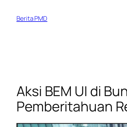
Skip
to
Berita PMD
content
Aksi BEM UI di Bu
Pemberitahuan R