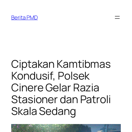
Skip
to
Berita PMD
content
Ciptakan Kamtibmas
Kondusif, Polsek
Cinere Gelar Razia
Stasioner dan Patroli
Skala Sedang