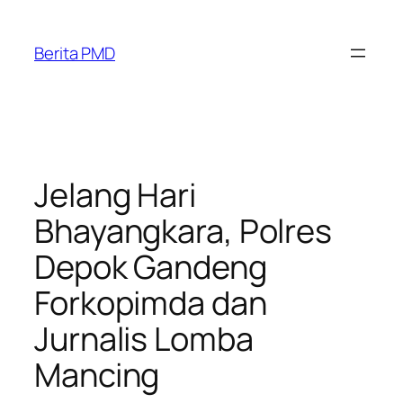
Skip
to
Berita PMD
content
Jelang Hari
Bhayangkara, Polres
Depok Gandeng
Forkopimda dan
Jurnalis Lomba
Mancing